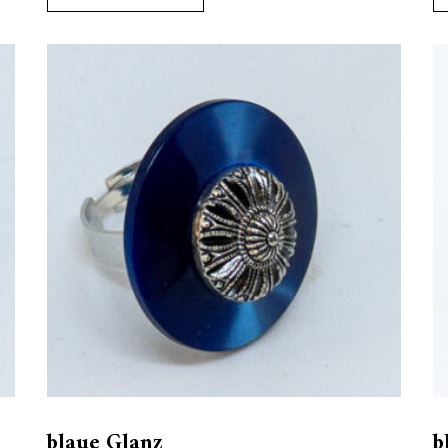
blaue Glanz
b